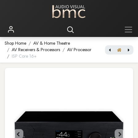
Shop Home
AV & Home Theatre
AV Receivers & Processors
AV Processor
ISP Core 16+
Caspian 4G Integrated Amplifier
Bravia Projector 7 VPL-XW5100ES