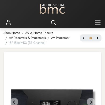
Shop Home
AV & Home Theatre
AV Receivers & Processors
AV Processor
ISP Elite MK3 (16 Channel)
V57-4K RGB Laser Projector
ISP Elite MK3 (24 Channel)